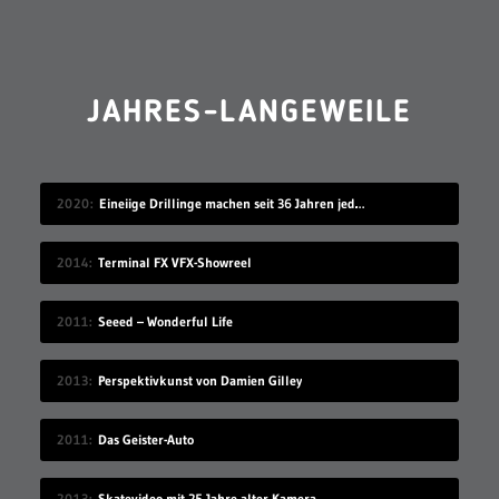
JAHRES-LANGEWEILE
2020
Eineiige Drillinge machen seit 36 Jahren jeden Geburtstag ein Gruppenfoto
2014
Terminal FX VFX-Showreel
2011
Seeed – Wonderful Life
2013
Perspektivkunst von Damien Gilley
2011
Das Geister-Auto
2013
Skatevideo mit 25 Jahre alter Kamera