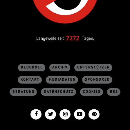
7272
Langeweile seit
Tagen.
BLOGROLL
ARCHIV
UNTERSTÜTZEN
KONTAKT
MEDIADATEN
SPONSORED
BERATUNG
DATENSCHUTZ
COOKIES
RSS