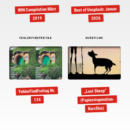
Best of Unsplash: Januar
WIN Compilation März
2019
2026
FEHLERFINDFREITAG
KURZFILME
FehlerFindFreitag Nr.
„Lost Sheep“
(Papierstopmotion-
134
Kurzfilm)