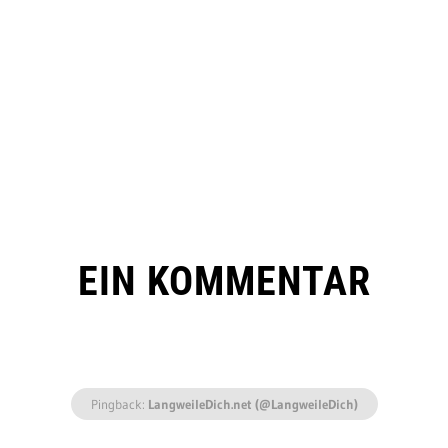
EIN KOMMENTAR
Pingback:
LangweileDich.net (@LangweileDich)