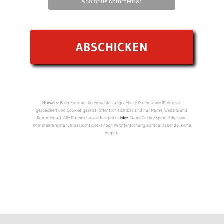
Abo ohne Kommentar
Hinweis:
Beim Kommentieren werden angegebene Daten sowie IP-Adresse
gespeichert und Cookies gesetzt (öffentlich sichtbar sind nur Name, Website und
Kommentar). Alle Datenschutz-Infos gibt es
hier
. Dank Cache/Spam-Filter sind
Kommentare manchmal nicht direkt nach Veröffentlichung sichtbar (aber da, keine
Angst).