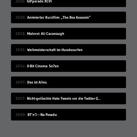
2024
GIFparade XCVI
2020
Animierter Kurzfilm: „The Box Assassin“
2018
Malerei: Ali Cavanaugh
2025
Weltmeisterschaft im Hundesurfen
2014
8-Bit Cinema: Se7en
2007
Das ist Alles.
2017
Nicht-gelöschte Hate Tweets vor die Twitter-Zentrale gesprüht
2009
BT’n’J – Na Posedu