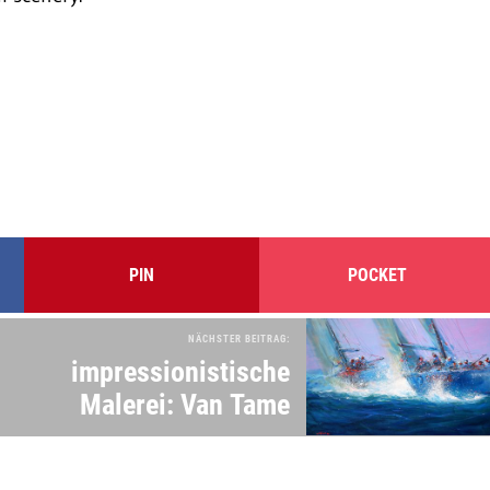
PIN
POCKET
NÄCHSTER BEITRAG:
impressionistische
Malerei: Van Tame