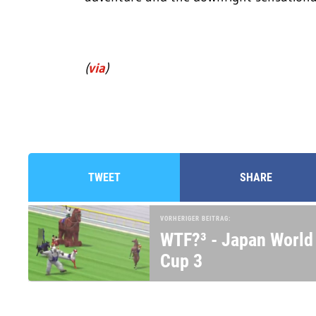
(
via
)
TWEET
SHARE
VORHERIGER BEITRAG:
WTF?³ - Japan World
Cup 3