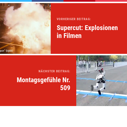
VORHERIGER BEITRAG:
Supercut: Explosionen
in Filmen
NÄCHSTER BEITRAG:
Montagsgefühle Nr.
509