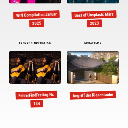
WIN Compilation Januar
Best of Unsplash: März
2025
2023
FEHLERFINDFREITAG
KURZFILME
Angriff der Riesentaube
FehlerFindFreitag Nr.
144