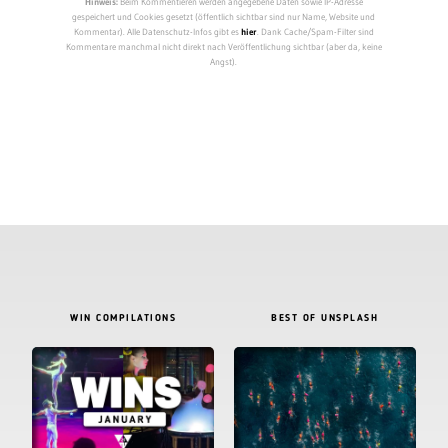
Hinweis:
Beim Kommentieren werden angegebene Daten sowie IP-Adresse
gespeichert und Cookies gesetzt (öffentlich sichtbar sind nur Name, Website und
Kommentar). Alle Datenschutz-Infos gibt es
hier
. Dank Cache/Spam-Filter sind
Kommentare manchmal nicht direkt nach Veröffentlichung sichtbar (aber da, keine
Angst).
WIN COMPILATIONS
BEST OF UNSPLASH