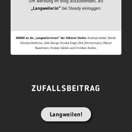
Um Werbung im Blog auszublenden, als
„Langweiler:in“
bei Steady einloggen:
DANKE an die „Langweiler:innen“ der höheren Stufen:
Andreas Wedel, Daniel
Schulze-Wethmar, Goto Dengo, Annika Engel, Dirk Zimmermann, Marcel
Nasemann, Kristian Gäckle und Christian Zenker.
ZUFALLSBEITRAG
Langweilen!