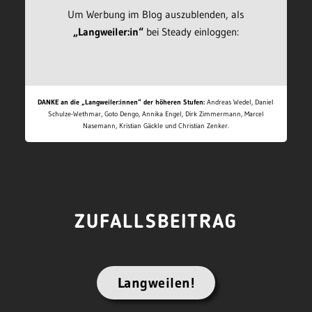
Um Werbung im Blog auszublenden, als
„Langweiler:in“
bei Steady einloggen:
DANKE an die „Langweiler:innen“ der höheren Stufen:
Andreas Wedel, Daniel
Schulze-Wethmar, Goto Dengo, Annika Engel, Dirk Zimmermann, Marcel
Nasemann, Kristian Gäckle und Christian Zenker.
ZUFALLSBEITRAG
Langweilen!