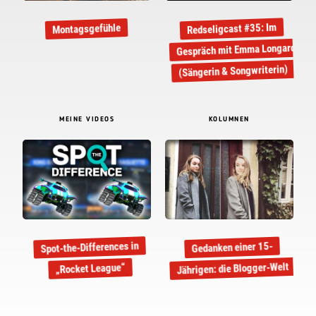
Redseligcast #35: Im
Montagsgefühle
Gespräch mit Emma Longard
(Sängerin & Songwriterin)
MEINE VIDEOS
KOLUMNEN
Spot-the-Differences in
Gedanken einer 15-
Jährigen: die Blogger-Welt
„Rocket League“