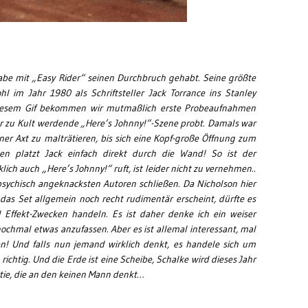
abe mit „Easy Rider“ seinen Durchbruch gehabt. Seine größte
hl im Jahr 1980 als Schriftsteller Jack Torrance ins Stanley
 diesem Gif bekommen wir mutmaßlich erste Probeaufnahmen
er zu Kult werdende „Here’s Johnny!“-Szene probt. Damals war
ner Axt zu malträtieren, bis sich eine Kopf-große Öffnung zum
sen platzt Jack einfach direkt durch die Wand! So ist der
ich auch „Here’s Johnny!“ ruft, ist leider nicht zu vernehmen..
n psychisch angeknacksten Autoren schließen. Da Nicholson hier
 das Set allgemein noch recht rudimentär erscheint, dürfte es
 Effekt-Zwecken handeln. Es ist daher denke ich ein weiser
ochmal etwas anzufassen. Aber es ist allemal interessant, mal
 Und falls nun jemand wirklich denkt, es handele sich um
ichtig. Und die Erde ist eine Scheibe, Schalke wird dieses Jahr
rtie, die an den keinen Mann denkt…