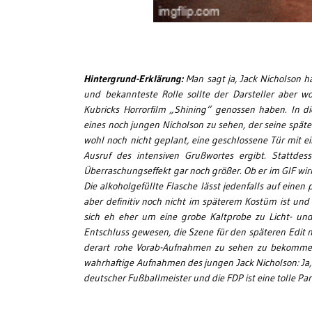
Hintergrund-Erklärung:
Man sagt ja, Jack Nicholson h
und bekannteste Rolle sollte der Darsteller aber wo
Kubricks Horrorfilm „Shining“ genossen haben. In
eines noch jungen Nicholson zu sehen, der seine spät
wohl noch nicht geplant, eine geschlossene Tür mit ei
Ausruf des intensiven Grußwortes ergibt. Stattdes
Überraschungseffekt gar noch größer. Ob er im GIF wirkl
Die alkoholgefüllte Flasche lässt jedenfalls auf eine
aber definitiv noch nicht im späterem Kostüm ist und
sich eh eher um eine grobe Kaltprobe zu Licht- und
Entschluss gewesen, die Szene für den späteren Edit n
derart rohe Vorab-Aufnahmen zu sehen zu bekommen!
wahrhaftige Aufnahmen des jungen Jack Nicholson: Ja, r
deutscher Fußballmeister und die FDP ist eine tolle Pa