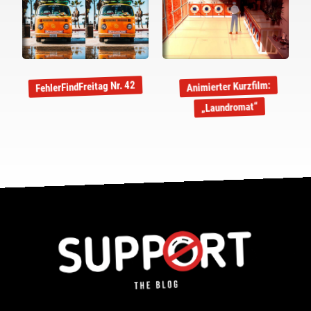
FehlerFindFreitag Nr. 42
Animierter Kurzfilm:
„Laundromat“