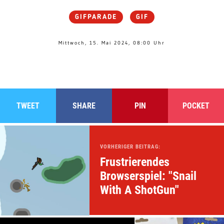
GIFPARADE
GIF
Mittwoch, 15. Mai 2024, 08:00 Uhr
TWEET
SHARE
PIN
POCKET
VORHERIGER BEITRAG:
Frustrierendes
Browserspiel: "Snail
With A ShotGun"