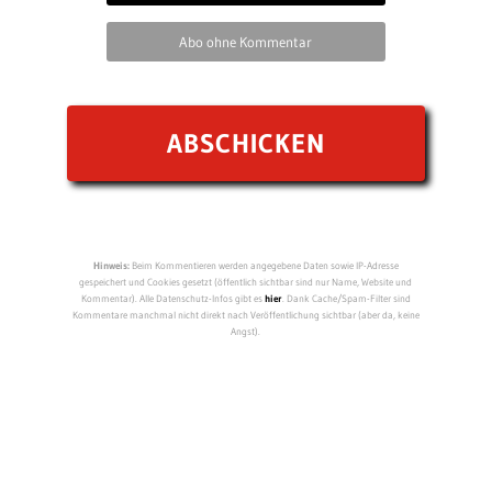
Abo ohne Kommentar
Hinweis:
Beim Kommentieren werden angegebene Daten sowie IP-Adresse
gespeichert und Cookies gesetzt (öffentlich sichtbar sind nur Name, Website und
Kommentar). Alle Datenschutz-Infos gibt es
hier
. Dank Cache/Spam-Filter sind
Kommentare manchmal nicht direkt nach Veröffentlichung sichtbar (aber da, keine
Angst).