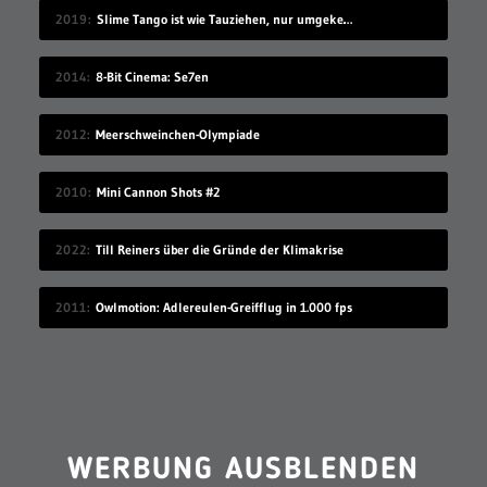
2019
Slime Tango ist wie Tauziehen, nur umgekehrt
2014
8-Bit Cinema: Se7en
2012
Meerschweinchen-Olympiade
2010
Mini Cannon Shots #2
2022
Till Reiners über die Gründe der Klimakrise
2011
Owlmotion: Adlereulen-Greifflug in 1.000 fps
WERBUNG AUSBLENDEN