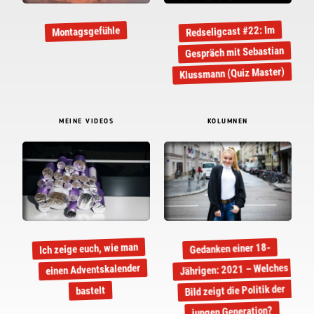
Redseligcast #22: Im
Montagsgefühle
Gespräch mit Sebastian
Klussmann (Quiz Master)
MEINE VIDEOS
KOLUMNEN
Ich zeige euch, wie man
Gedanken einer 18-
Jährigen: 2021 – Welches
einen Adventskalender
Bild zeigt die Politik der
bastelt
jungen Generation?