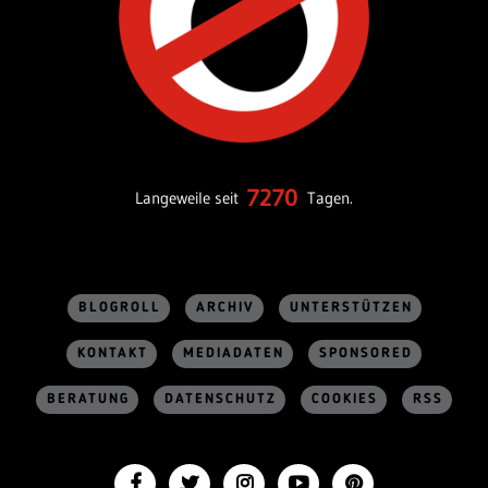
7270
Langeweile seit
Tagen.
BLOGROLL
ARCHIV
UNTERSTÜTZEN
KONTAKT
MEDIADATEN
SPONSORED
BERATUNG
DATENSCHUTZ
COOKIES
RSS