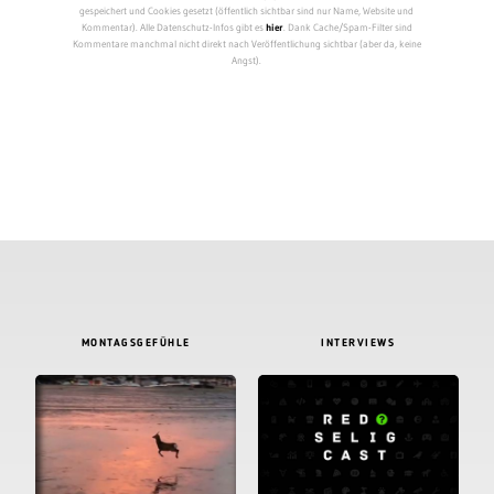
gespeichert und Cookies gesetzt (öffentlich sichtbar sind nur Name, Website und
Kommentar). Alle Datenschutz-Infos gibt es
hier
. Dank Cache/Spam-Filter sind
Kommentare manchmal nicht direkt nach Veröffentlichung sichtbar (aber da, keine
Angst).
MONTAGSGEFÜHLE
INTERVIEWS