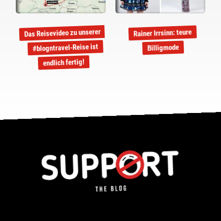
Das Reisevideo zu unserer
Rainer Irrsinn: teure
#blogntravel-Reise ist
Billigmode
endlich fertig!