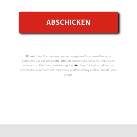
Hinweis:
Beim Kommentieren werden angegebene Daten sowie IP-Adresse
gespeichert und Cookies gesetzt (öffentlich sichtbar sind nur Name, Website und
Kommentar). Alle Datenschutz-Infos gibt es
hier
. Dank Cache/Spam-Filter sind
Kommentare manchmal nicht direkt nach Veröffentlichung sichtbar (aber da, keine
Angst).