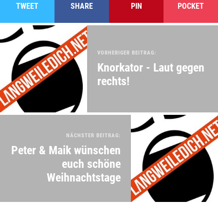
TWEET
SHARE
PIN
POCKET
VORHERIGER BEITRAG:
Knorkator - Laut gegen
rechts!
NÄCHSTER BEITRAG:
Peter & Maik wünschen
euch schöne
Weihnachtstage