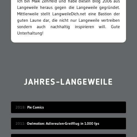
Ich bin Maik Zehrfeld und habe diesen Blog 2006 aus
Langeweile heraus gegen die Langeweile gegründet.
Mittlerweile stellt LangweileDich.net eine Bastion der
guten Laune dar, die nicht nur Langeweile vertreiben
sondern auch nachhaltig inspirieren will. Gute
Unterhaltung!
JAHRES-LANGEWEILE
2018
Pie Comics
2011
Owlmotion: Adlereulen-Greifflug in 1.000 fps