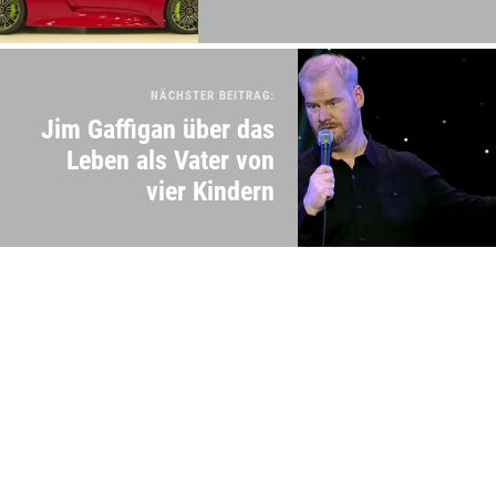
NÄCHSTER BEITRAG:
Jim Gaffigan über das
Leben als Vater von
vier Kindern