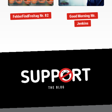
FehlerFindFreitag Nr. 82
Good Morning Mr.
Jenkins