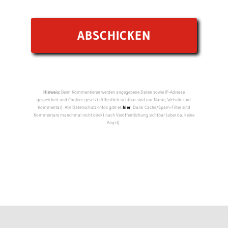
Hinweis:
Beim Kommentieren werden angegebene Daten sowie IP-Adresse
gespeichert und Cookies gesetzt (öffentlich sichtbar sind nur Name, Website und
Kommentar). Alle Datenschutz-Infos gibt es
hier
. Dank Cache/Spam-Filter sind
Kommentare manchmal nicht direkt nach Veröffentlichung sichtbar (aber da, keine
Angst).