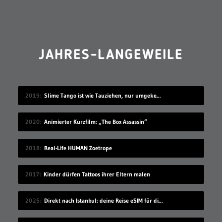
JAHRES-LANGEWEILE
2019
Slime Tango ist wie Tauziehen, nur umgekehrt
2020
Animierter Kurzfilm: „The Box Assassin“
2018
Real-Life HUMAN Zoetrope
2017
Kinder dürfen Tattoos ihrer Eltern malen
2025
Direkt nach Istanbul: deine Reise eSIM für die Türkei