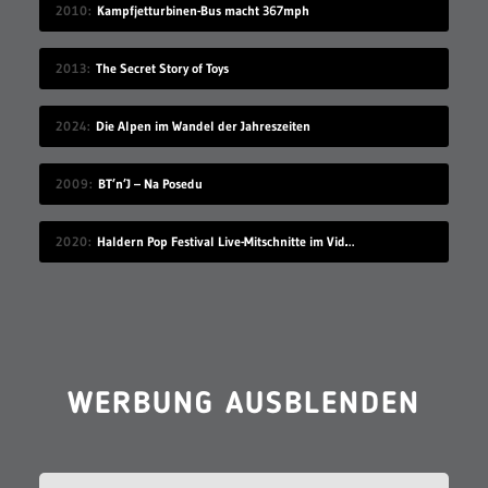
2010
Kampfjetturbinen-Bus macht 367mph
2013
The Secret Story of Toys
2024
Die Alpen im Wandel der Jahreszeiten
2009
BT’n’J – Na Posedu
2020
Haldern Pop Festival Live-Mitschnitte im Videostream (2008-2019)
WERBUNG AUSBLENDEN