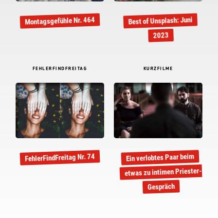
Montagsgefühle Nr. 464
Best of Unsplash: Juni
2023
FEHLERFINDFREITAG
KURZFILME
Ein verlobtes Paar beim
FehlerFindFreitag Nr. 74
etwas zu intimen Priester-
Gespräch