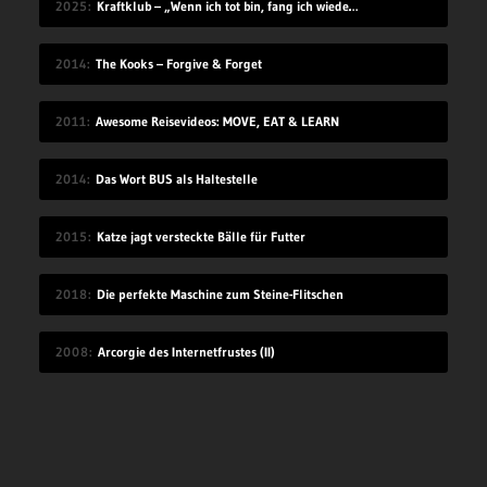
2025
Kraftklub – „Wenn ich tot bin, fang ich wieder an“
2014
The Kooks – Forgive & Forget
2011
Awesome Reisevideos: MOVE, EAT & LEARN
2014
Das Wort BUS als Haltestelle
2015
Katze jagt versteckte Bälle für Futter
2018
Die perfekte Maschine zum Steine-Flitschen
2008
Arcorgie des Internetfrustes (II)