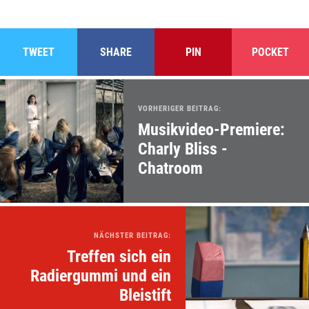
TWEET
SHARE
PIN
POCKET
VORHERIGER BEITRAG:
Musikvideo-Premiere:
Charly Bliss -
Chatroom
NÄCHSTER BEITRAG:
Treffen sich ein
Radiergummi und ein
Bleistift