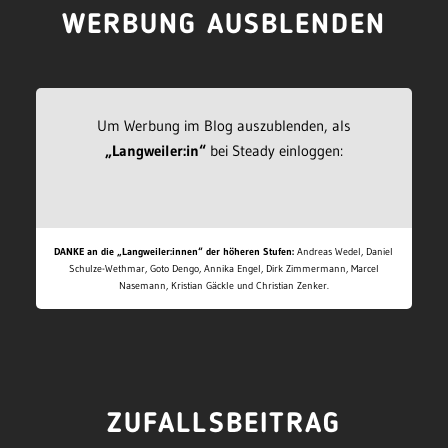
WERBUNG AUSBLENDEN
Um Werbung im Blog auszublenden, als
„Langweiler:in“
bei Steady einloggen:
DANKE an die „Langweiler:innen“ der höheren Stufen:
Andreas Wedel, Daniel
Schulze-Wethmar, Goto Dengo, Annika Engel, Dirk Zimmermann, Marcel
Nasemann, Kristian Gäckle und Christian Zenker.
ZUFALLSBEITRAG