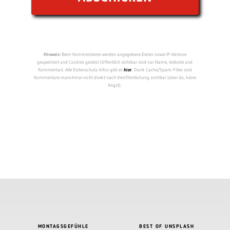
Hinweis:
Beim Kommentieren werden angegebene Daten sowie IP-Adresse
gespeichert und Cookies gesetzt (öffentlich sichtbar sind nur Name, Website und
Kommentar). Alle Datenschutz-Infos gibt es
hier
. Dank Cache/Spam-Filter sind
Kommentare manchmal nicht direkt nach Veröffentlichung sichtbar (aber da, keine
Angst).
MONTAGSGEFÜHLE
BEST OF UNSPLASH