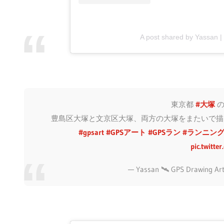
A post shared by Yassan 
東京都
#大塚
豊島区大塚と文京区大塚、両方の大塚をまたいで描け
#gpsart
#GPSアート
#GPSラン
#ランニン
pic.twitt
— Yassan 🛰 GPS Drawing Ar