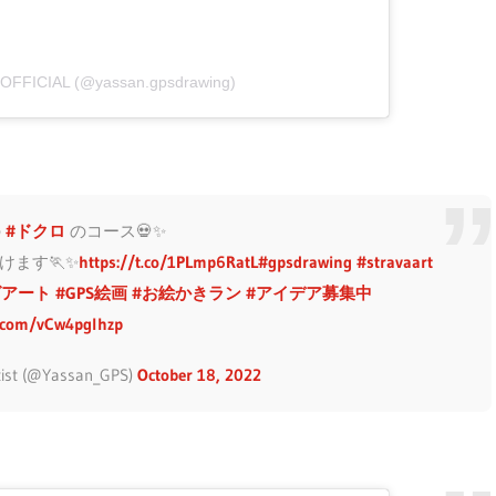
| OFFICIAL (@yassan.gpsdrawing)
の
#ドクロ
のコース💀✨
ます🏃✨
https://t.co/1PLmp6RatL
#gpsdrawing
#stravaart
グアート
#GPS絵画
#お絵かきラン
#アイデア募集中
er.com/vCw4pglhzp
tist (@Yassan_GPS)
October 18, 2022