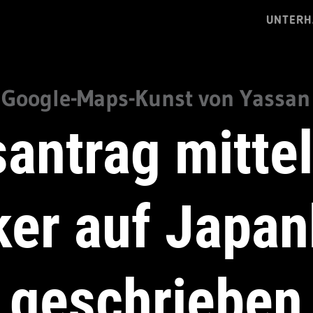
UNTERH
Google-Maps-Kunst von Yassan
santrag mitte
ker auf Japan
geschrieben