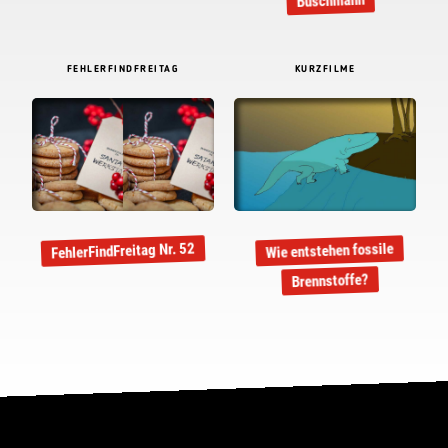
Buschmann
FEHLERFINDFREITAG
KURZFILME
FehlerFindFreitag Nr. 52
Wie entstehen fossile
Brennstoffe?