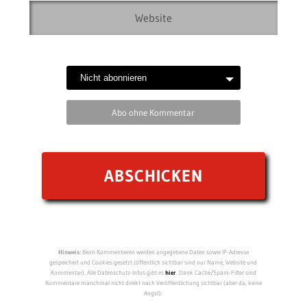
Abo ohne Kommentar
Hinweis:
Beim Kommentieren werden angegebene Daten sowie IP-Adresse
gespeichert und Cookies gesetzt (öffentlich sichtbar sind nur Name, Website und
Kommentar). Alle Datenschutz-Infos gibt es
hier
. Dank Cache/Spam-Filter sind
Kommentare manchmal nicht direkt nach Veröffentlichung sichtbar (aber da, keine
Angst).