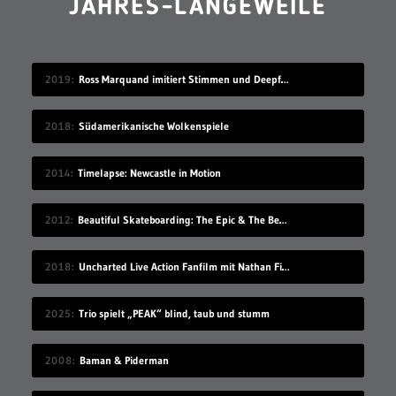
JAHRES-LANGEWEILE
2019
Ross Marquand imitiert Stimmen und Deepfake die passenden Gesichter
2018
Südamerikanische Wolkenspiele
2014
Timelapse: Newcastle in Motion
2012
Beautiful Skateboarding: The Epic & The Beasts
2018
Uncharted Live Action Fanfilm mit Nathan Filion
2025
Trio spielt „PEAK“ blind, taub und stumm
2008
Baman & Piderman