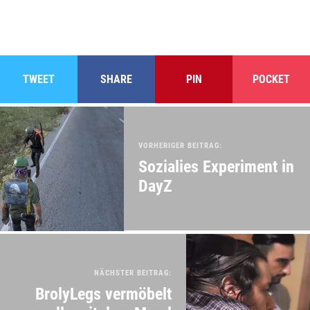
TWEET
SHARE
PIN
POCKET
VORHERIGER BEITRAG:
Sozialies Experiment in
DayZ
NÄCHSTER BEITRAG:
BrolyLegs vermöbelt