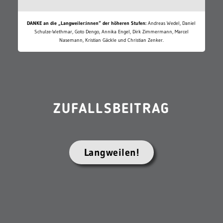
DANKE an die „Langweiler:innen“ der höheren Stufen:
Andreas Wedel, Daniel
Schulze-Wethmar, Goto Dengo, Annika Engel, Dirk Zimmermann, Marcel
Nasemann, Kristian Gäckle und Christian Zenker.
ZUFALLSBEITRAG
Langweilen!