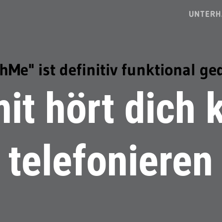
UNTERH
hMe" ist definitiv funktional ge
it hört dich 
telefonieren