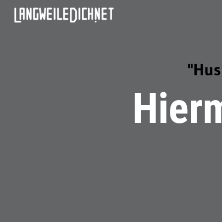
"Hus
Hierm