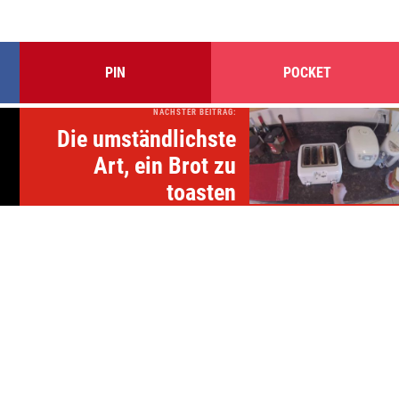
PIN
POCKET
NÄCHSTER BEITRAG:
Die umständlichste
Art, ein Brot zu
toasten