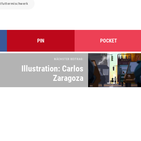
tfuttermischwerk
PIN
POCKET
NÄCHSTER BEITRAG:
Illustration: Carlos
Zaragoza