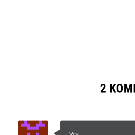
2 KOM
Wow…..