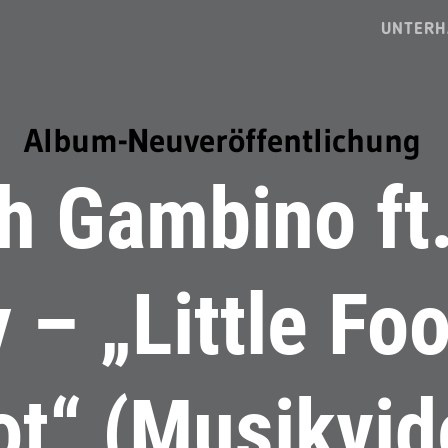
UNTERH
Album-Neuveröffentlichung
sh Gambino ft
 – „Little Foo
ot“ (Musikvid