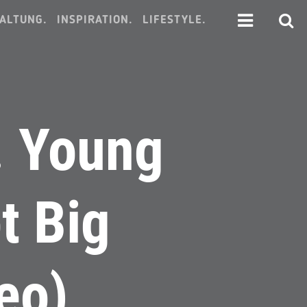
ALTUNG.
INSPIRATION.
LIFESTYLE.
. Young
t Big
eo)