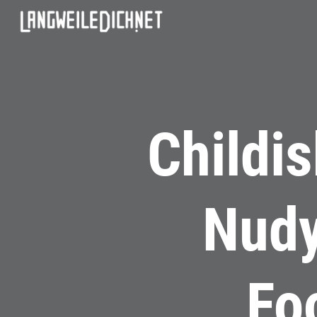
Childi
Nudy
Fo