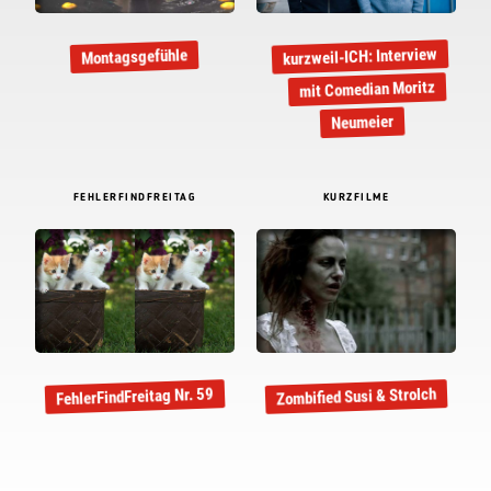
kurzweil-ICH: Interview
Montagsgefühle
mit Comedian Moritz
Neumeier
FEHLERFINDFREITAG
KURZFILME
Zombified Susi & Strolch
FehlerFindFreitag Nr. 59