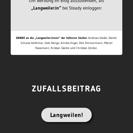
Um Werbung im Blog auszublenden, als
„Langweiler:in“
bei Steady einloggen:
DANKE an die „Langweiler:innen“ der höheren Stufen:
Andreas Wedel, Daniel
Schulze-Wethmar, Goto Dengo, Annika Engel, Dirk Zimmermann, Marcel
Nasemann, Kristian Gäckle und Christian Zenker.
ZUFALLSBEITRAG
Langweilen!