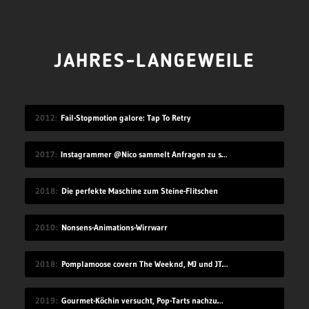
JAHRES-LANGEWEILE
2012
Fail-Stopmotion galore: Tap To Retry
2017
Instagrammer @Nico sammelt Anfragen zu seinem Benutzernamen
2018
Die perfekte Maschine zum Steine-Flitschen
2010
Nonsens-Animations-Wirrwarr
2018
Pomplamoose covern The Weeknd, MJ und JT in sehr schönem Mashup
2019
Gourmet-Köchin versucht, Pop-Tarts nachzumachen