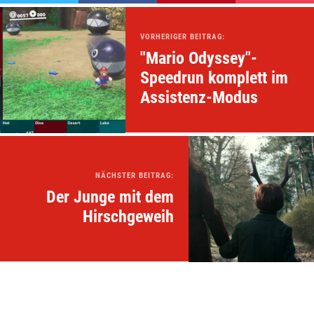
VORHERIGER BEITRAG:
"Mario Odyssey"-
Speedrun komplett im
Assistenz-Modus
NÄCHSTER BEITRAG:
Der Junge mit dem
Hirschgeweih