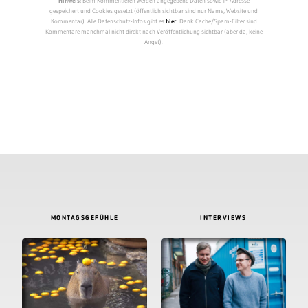
Hinweis:
Beim Kommentieren werden angegebene Daten sowie IP-Adresse
gespeichert und Cookies gesetzt (öffentlich sichtbar sind nur Name, Website und
Kommentar). Alle Datenschutz-Infos gibt es
hier
. Dank Cache/Spam-Filter sind
Kommentare manchmal nicht direkt nach Veröffentlichung sichtbar (aber da, keine
Angst).
MONTAGSGEFÜHLE
INTERVIEWS