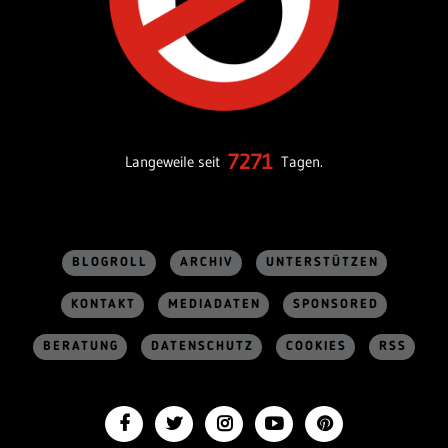
7271
Langeweile seit
Tagen.
BLOGROLL
ARCHIV
UNTERSTÜTZEN
KONTAKT
MEDIADATEN
SPONSORED
BERATUNG
DATENSCHUTZ
COOKIES
RSS