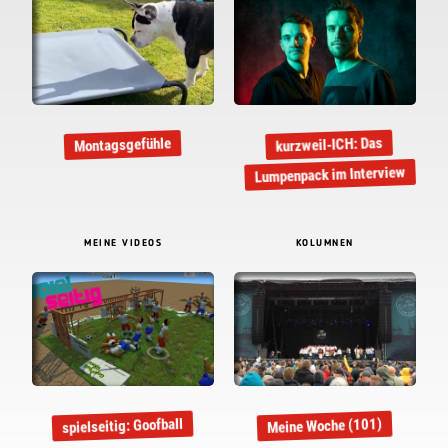
kurzweil-ICH: Das
Montagsgefühle
Lumpenpack im Interview
MEINE VIDEOS
KOLUMNEN
spielseitig: Goofball
Meine Woche (101)