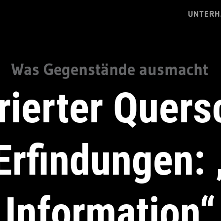
UNTERH
Was Gegenstände ausmacht
trierter Quers
Erfindungen: 
Information“