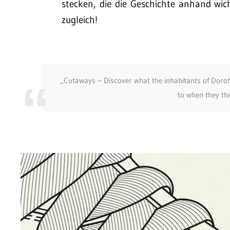
stecken, die die Geschichte anhand wi
zugleich!
„Cutaways – Discover what the inhabitants of Doroth
to when they thi