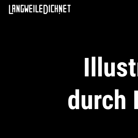
Illus
durch 