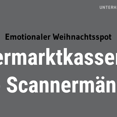
UNTERH
Emotionaler Weihnachtsspot
ermarktkasse
e Scannermä