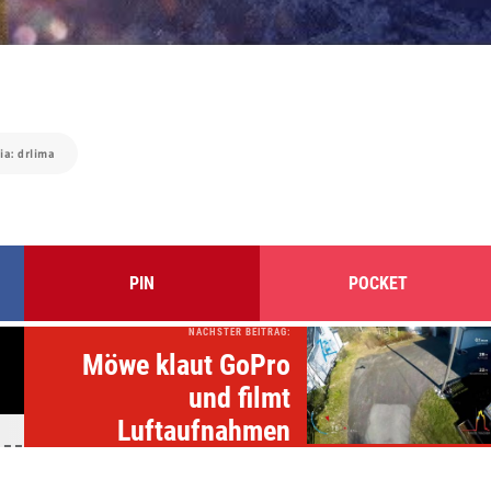
ia: drlima
PIN
POCKET
NÄCHSTER BEITRAG:
n
Möwe klaut GoPro
und filmt
Luftaufnahmen