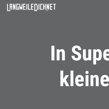
In Sup
klein