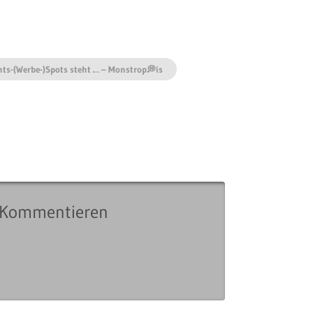
ts-(Werbe-)Spots steht … – Monstrop💭is