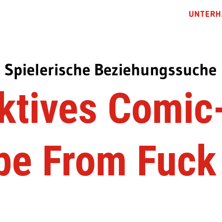
UNTERH
Spielerische Beziehungssuche
ktives Comic
pe From Fuck