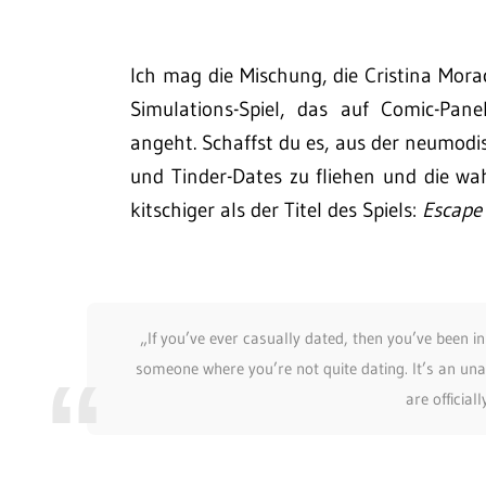
Ich mag die Mischung, die Cristina Mora
Simulations-Spiel, das auf Comic-Pan
angeht. Schaffst du es, aus der neumod
und Tinder-Dates zu fliehen und die wah
kitschiger als der Titel des Spiels:
Escape
„If you’ve ever casually dated, then you’ve been i
someone where you’re not quite dating. It’s an una
are officiall