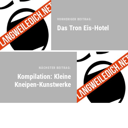
VORHERIGER BEITRAG:
Das Tron Eis-Hotel
NÄCHSTER BEITRAG:
Kompilation: Kleine
Kneipen-Kunstwerke