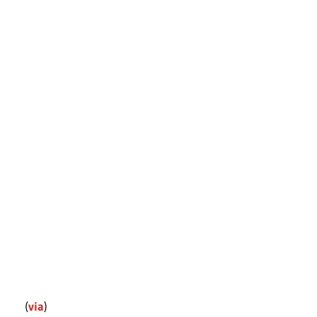
(
via
)