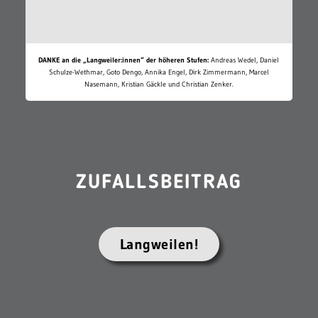
DANKE an die „Langweiler:innen“ der höheren Stufen:
Andreas Wedel, Daniel
Schulze-Wethmar, Goto Dengo, Annika Engel, Dirk Zimmermann, Marcel
Nasemann, Kristian Gäckle und Christian Zenker.
ZUFALLSBEITRAG
Langweilen!