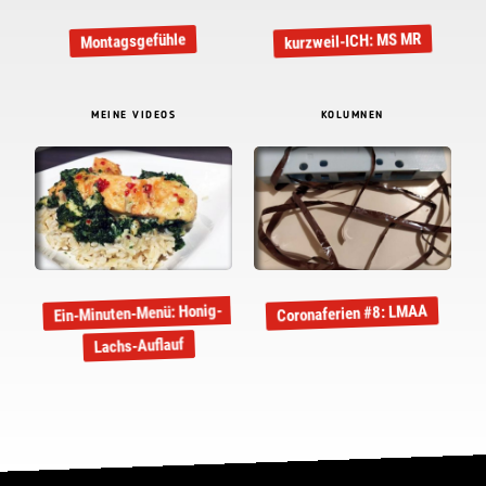
kurzweil-ICH: MS MR
Montagsgefühle
MEINE VIDEOS
KOLUMNEN
Ein-Minuten-Menü: Honig-
Coronaferien #8: LMAA
Lachs-Auflauf