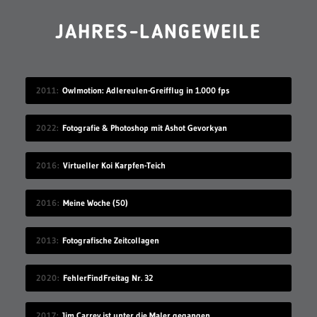
JAHRES-LANGEWEILE
2011
Owlmotion: Adlereulen-Greifflug in 1.000 fps
2022
Fotografie & Photoshop mit Ashot Gevorkyan
2016
Virtueller Koi Karpfen-Teich
2016
Meine Woche (50)
2013
Fotografische Zeitcollagen
2020
FehlerFindFreitag Nr. 32
2017
Jim Carrey ist unter die Maler gegangen