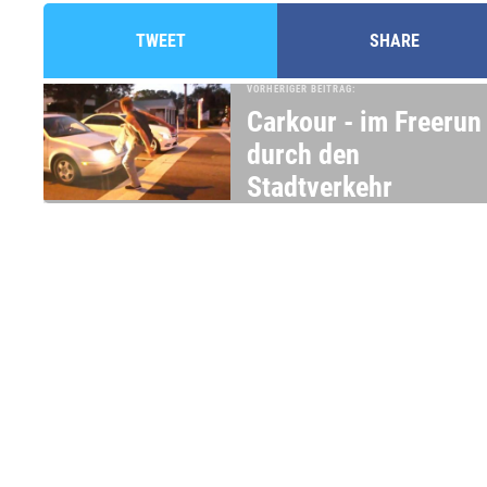
TWEET
SHARE
VORHERIGER BEITRAG:
Carkour - im Freerun
durch den
Stadtverkehr