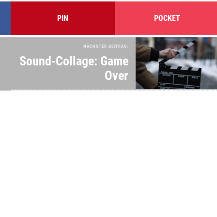
PIN
POCKET
NÄCHSTER BEITRAG:
Sound-Collage: Game
Over