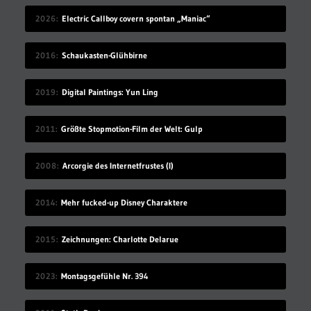
2026
Electric Callboy covern spontan „Maniac“
2016
Schaukasten-Glühbirne
2019
Digital Paintings: Yun Ling
2011
Größte Stopmotion-Film der Welt: Gulp
2008
Arcorgie des Internetfrustes (I)
2014
Mehr fucked-up Disney Charaktere
2015
Zeichnungen: Charlotte Delarue
2023
Montagsgefühle Nr. 394