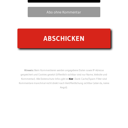
Abo ohne Kommentar
Hinweis:
Beim Kommentieren werden angegebene Daten sowie IP-Adresse
gespeichert und Cookies gesetzt (öffentlich sichtbar sind nur Name, Website und
Kommentar). Alle Datenschutz-Infos gibt es
hier
. Dank Cache/Spam-Filter sind
Kommentare manchmal nicht direkt nach Veröffentlichung sichtbar (aber da, keine
Angst).