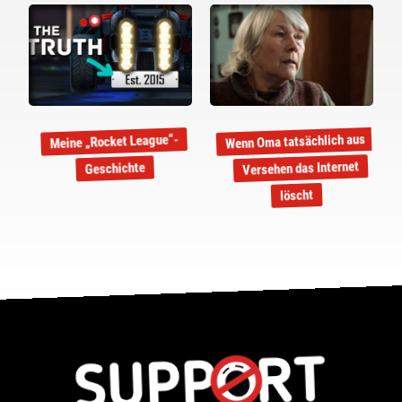
Wenn Oma tatsächlich aus
Meine „Rocket League“-
Versehen das Internet
Geschichte
löscht