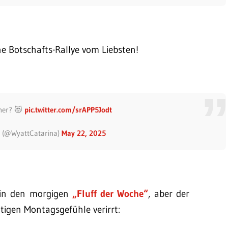
ne Botschafts-Rallye vom Liebsten!
tner? 😻
pic.twitter.com/srAPP5Jodt
a (@WyattCatarina)
May 22, 2025
a in den morgigen
„Fluff der Woche“
, aber der
utigen Montagsgefühle verirrt: