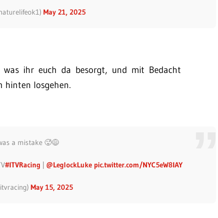
naturelifeok1)
May 21, 2025
n, was ihr euch da besorgt, und mit Bedacht
h hinten losgehen.
was a mistake 🥵😅
TV
#ITVRacing
|
@LeglockLuke
pic.twitter.com/NYC5eW8IAY
itvracing)
May 15, 2025