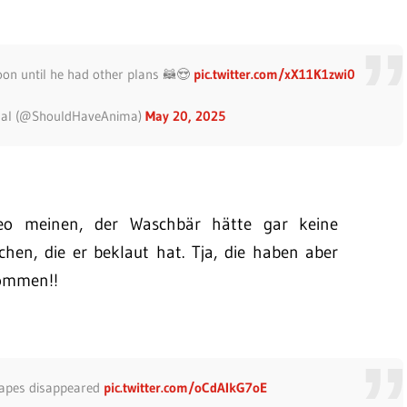
coon until he had other plans 🦝😍
pic.twitter.com/xX11K1zwi0
imal (@ShouldHaveAnima)
May 20, 2025
eo meinen, der Waschbär hätte gar keine
hen, die er beklaut hat. Tja, die haben aber
ommen!!
grapes disappeared
pic.twitter.com/oCdAIkG7oE