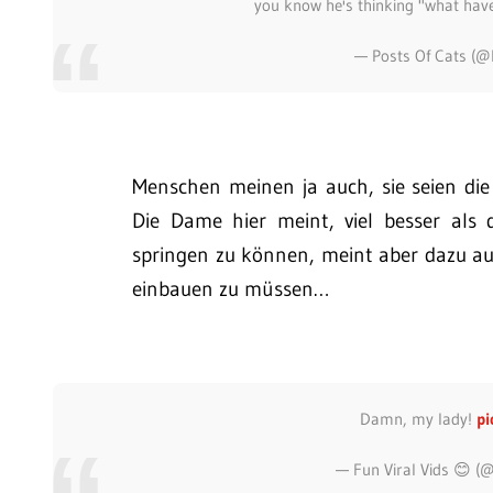
you know he's thinking "what hav
— Posts Of Cats (@
Menschen meinen ja auch, sie seien die
Die Dame hier meint, viel besser als
springen zu können, meint aber dazu a
einbauen zu müssen…
Damn, my lady!
pi
— Fun Viral Vids 😊 (