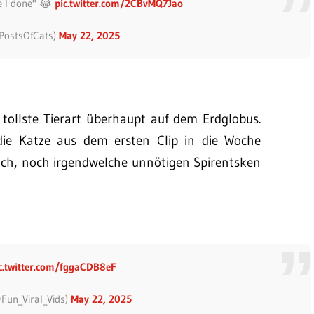
e I done" 😂
pic.twitter.com/2CBvMQ7Jao
PostsOfCats)
May 22, 2025
 tollste Tierart überhaupt auf dem Erdglobus.
 die Katze aus dem ersten Clip in die Woche
uch, noch irgendwelche unnötigen Spirentsken
c.twitter.com/fggaCDB8eF
@Fun_Viral_Vids)
May 22, 2025