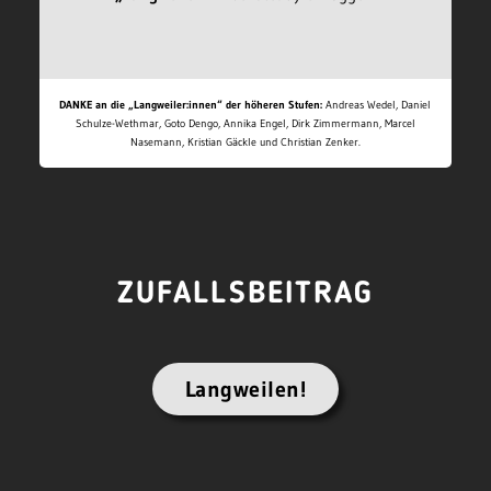
DANKE an die „Langweiler:innen“ der höheren Stufen:
Andreas Wedel, Daniel
Schulze-Wethmar, Goto Dengo, Annika Engel, Dirk Zimmermann, Marcel
Nasemann, Kristian Gäckle und Christian Zenker.
ZUFALLSBEITRAG
Langweilen!