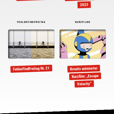
2023
FEHLERFINDFREITAG
KURZFILME
FehlerFindFreitag Nr. 21
Kreativ animierter
Kurzfilm: „Escape
Velocity“