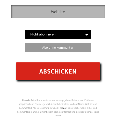
Abo ohne Kommentar
Hinweis:
Beim Kommentieren werden angegebene Daten sowie IP-Adresse
gespeichert und Cookies gesetzt (öffentlich sichtbar sind nur Name, Website und
Kommentar). Alle Datenschutz-Infos gibt es
hier
. Dank Cache/Spam-Filter sind
Kommentare manchmal nicht direkt nach Veröffentlichung sichtbar (aber da, keine
Angst).