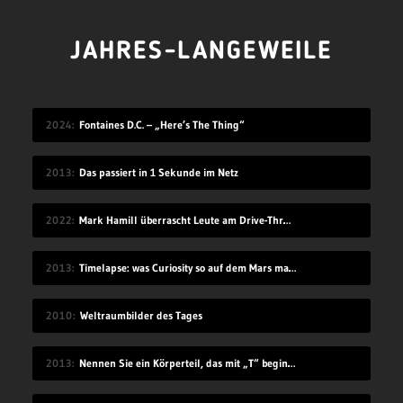
JAHRES-LANGEWEILE
2024
Fontaines D.C. – „Here’s The Thing“
2013
Das passiert in 1 Sekunde im Netz
2022
Mark Hamill überrascht Leute am Drive-Thru-Schalter
2013
Timelapse: was Curiosity so auf dem Mars macht
2010
Weltraumbilder des Tages
2013
Nennen Sie ein Körperteil, das mit „T“ beginnt