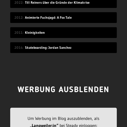
2022
Till Reiners über die Gründe der Klimakrise
2012
Animierte Fuchsjagd: A Fox Tale
2011
Kleinigkeiten
2014
Skateboarding: Jordan Sanchez
WERBUNG AUSBLENDEN
Um Werbung im Blog auszublenden, als
„Langweiler:in“
bei Steady einloggen: