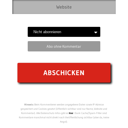
Abo ohne Kommentar
Hinweis:
Beim Kommentieren werden angegebene Daten sowie IP-Adresse
gespeichert und Cookies gesetzt (öffentlich sichtbar sind nur Name, Website und
Kommentar). Alle Datenschutz-Infos gibt es
hier
. Dank Cache/Spam-Filter sind
Kommentare manchmal nicht direkt nach Veröffentlichung sichtbar (aber da, keine
Angst).