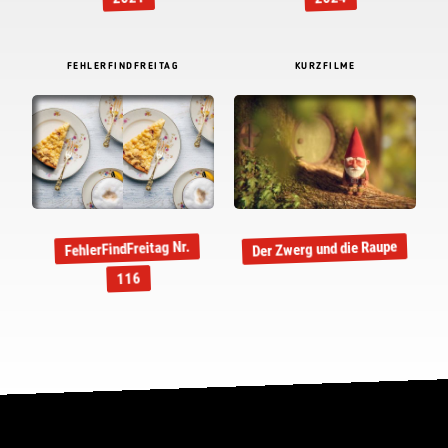
FEHLERFINDFREITAG
KURZFILME
Der Zwerg und die Raupe
FehlerFindFreitag Nr.
116