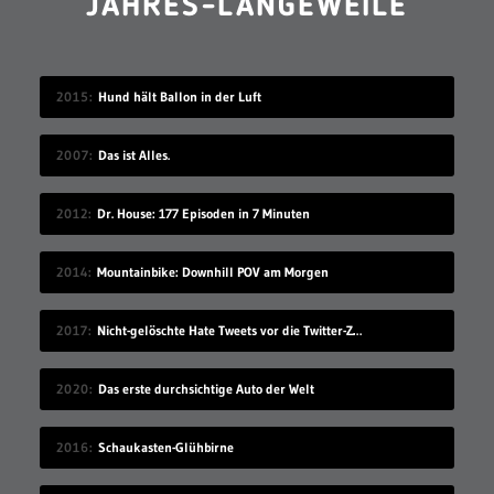
JAHRES-LANGEWEILE
2015
Hund hält Ballon in der Luft
2007
Das ist Alles.
2012
Dr. House: 177 Episoden in 7 Minuten
2014
Mountainbike: Downhill POV am Morgen
2017
Nicht-gelöschte Hate Tweets vor die Twitter-Zentrale gesprüht
2020
Das erste durchsichtige Auto der Welt
2016
Schaukasten-Glühbirne