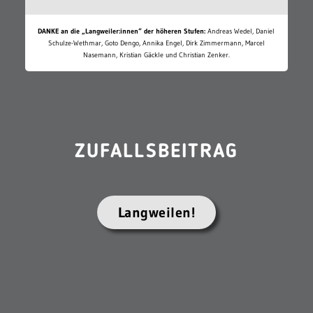
DANKE an die „Langweiler:innen“ der höheren Stufen:
Andreas Wedel, Daniel
Schulze-Wethmar, Goto Dengo, Annika Engel, Dirk Zimmermann, Marcel
Nasemann, Kristian Gäckle und Christian Zenker.
ZUFALLSBEITRAG
Langweilen!