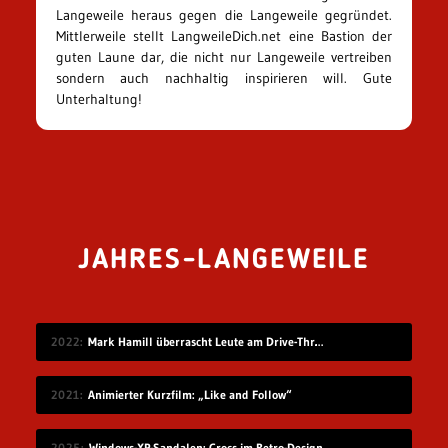
Langeweile heraus gegen die Langeweile gegründet.
Mittlerweile stellt LangweileDich.net eine Bastion der
guten Laune dar, die nicht nur Langeweile vertreiben
sondern auch nachhaltig inspirieren will. Gute
Unterhaltung!
JAHRES-LANGEWEILE
2022
Mark Hamill überrascht Leute am Drive-Thru-Schalter
2021
Animierter Kurzfilm: „Like and Follow“
2025
Windows-XP-Sandalen: Crocs im Retro-Design