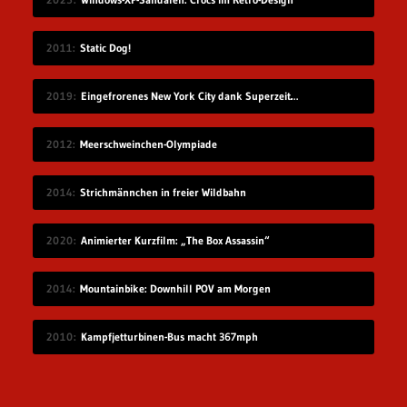
2011
Static Dog!
2019
Eingefrorenes New York City dank Superzeitlupe
2012
Meerschweinchen-Olympiade
2014
Strichmännchen in freier Wildbahn
2020
Animierter Kurzfilm: „The Box Assassin“
2014
Mountainbike: Downhill POV am Morgen
2010
Kampfjetturbinen-Bus macht 367mph