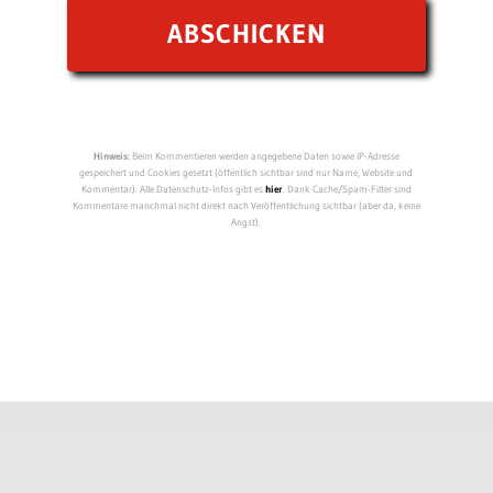
Hinweis:
Beim Kommentieren werden angegebene Daten sowie IP-Adresse
gespeichert und Cookies gesetzt (öffentlich sichtbar sind nur Name, Website und
Kommentar). Alle Datenschutz-Infos gibt es
hier
. Dank Cache/Spam-Filter sind
Kommentare manchmal nicht direkt nach Veröffentlichung sichtbar (aber da, keine
Angst).