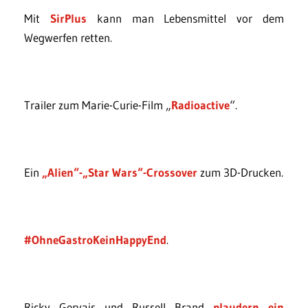
Mit
SirPlus
kann man Lebensmittel vor dem
Wegwerfen retten.
Trailer zum Marie-Curie-Film „
Radioactive
“.
Ein
„Alien“-„Star Wars“-Crossover
zum 3D-Drucken.
#OhneGastroKeinHappyEnd
.
Ricky Gervais und Russell Brand
plaudern ein