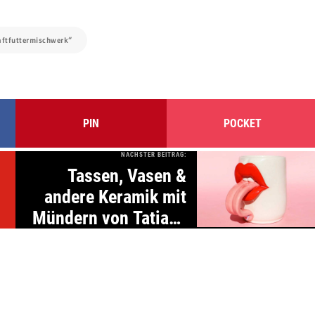
aftfuttermischwerk“
PIN
POCKET
NÄCHSTER BEITRAG:
Tassen, Vasen &
andere Keramik mit
Mündern von Tatiana
Cardona