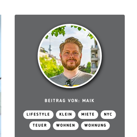
BEITRAG VON: MAIK
LIFESTYLE
KLEIN
MIETE
NYC
TEUER
WOHNEN
WOHNUNG