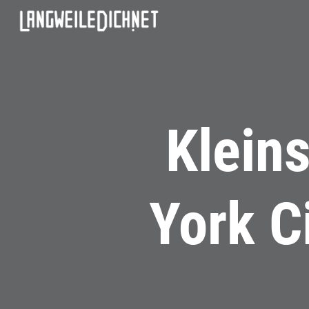
Klein
York C