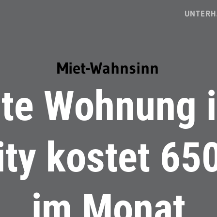
UNTERH
Miet-Wahnsinn
ste Wohnung 
ity kostet 650
im Monat