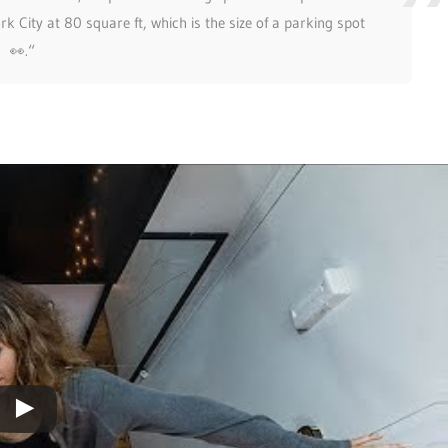
City at 80 square ft, which is the size of a parking spot
👀.“