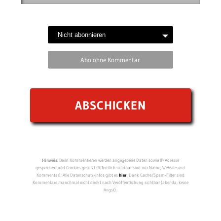
Abo ohne Kommentar
Hinweis:
Beim Kommentieren werden angegebene Daten sowie IP-Adresse
gespeichert und Cookies gesetzt (öffentlich sichtbar sind nur Name, Website und
Kommentar). Alle Datenschutz-Infos gibt es
hier
. Dank Cache/Spam-Filter sind
Kommentare manchmal nicht direkt nach Veröffentlichung sichtbar (aber da, keine
Angst).