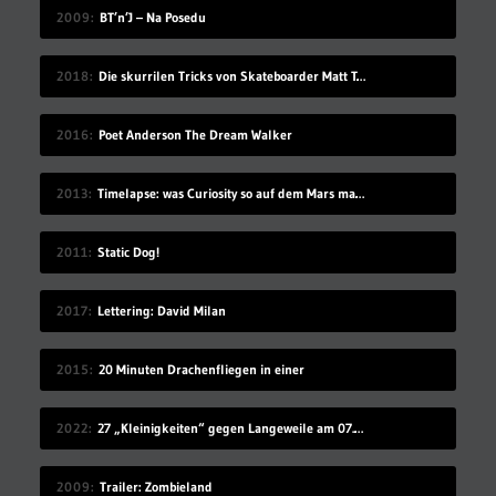
2009
BT’n’J – Na Posedu
2018
Die skurrilen Tricks von Skateboarder Matt Tomasello
2016
Poet Anderson The Dream Walker
2013
Timelapse: was Curiosity so auf dem Mars macht
2011
Static Dog!
2017
Lettering: David Milan
2015
20 Minuten Drachenfliegen in einer
2022
27 „Kleinigkeiten“ gegen Langeweile am 07.08.2022
2009
Trailer: Zombieland