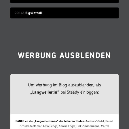
2014
Rigsketball
WERBUNG AUSBLENDEN
Um Werbung im Blog auszublenden, als
„Langweiler:in“
bei Steady einloggen:
DANKE an die „Langweiler:innen“ der höheren Stufen:
Andreas Wedel, Daniel
Schulze-Wethmar, Goto Dengo, Annika Engel, Dirk Zimmermann, Marcel