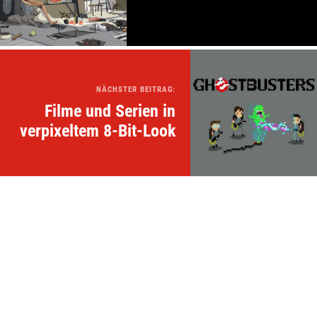
NÄCHSTER BEITRAG:
Filme und Serien in
verpixeltem 8-Bit-Look