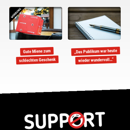
WERBUNG
„Das Publikum war heute
Gute Miene zum
schlechten Geschenk
wieder wundervoll…“