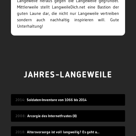
Langeweile heraus gegen die Langeweile gegründet.
Mittlerweile stellt LangweileDich.net eine Bastion der
guten Laune dar, die nicht nur Langeweile vertreiben
sondern auch nachhaltig inspirieren will. Gute
Unterhaltung!
JAHRES-LANGEWEILE
2014
Soldaten-Inventare von 1066 bis 2014
2008
Arcorgie des Internetfrustes (II)
2018
Altersvorsorge ist voll langweilig? Es geht auch modern!