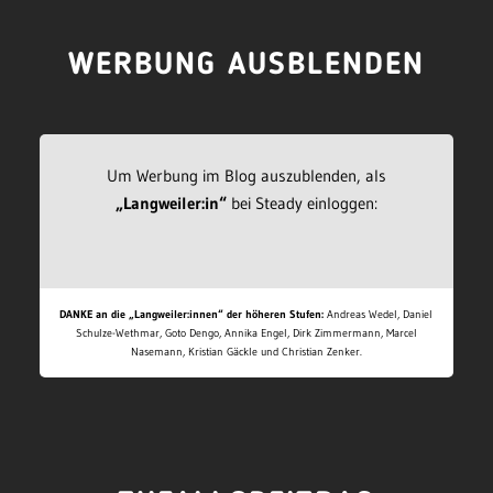
WERBUNG AUSBLENDEN
Um Werbung im Blog auszublenden, als
„Langweiler:in“
bei Steady einloggen:
DANKE an die „Langweiler:innen“ der höheren Stufen:
Andreas Wedel, Daniel
Schulze-Wethmar, Goto Dengo, Annika Engel, Dirk Zimmermann, Marcel
Nasemann, Kristian Gäckle und Christian Zenker.