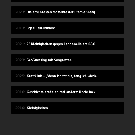
2023
Die absurdesten Momente der Premier-League-Saison 22/23
2013
Popkultur-Minions
2021
23 Kleinigkeiten gegen Langeweile am 08.08.2021
2023
GeoGuessing mit Songtexten
2025
Kraftklub – „Wenn ich tot bin, fang ich wieder an“
2010
Geschichte erzählen mal anders: Uncle Jack
2010
Kleinigkeiten