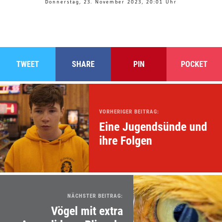
Donnerstag, 23. November 2023, 20:01 Uhr
TWEET
SHARE
PIN
POCKET
VORHERIGER BEITRAG:
Eine Jugendsünde und
ihre Folgen
NÄCHSTER BEITRAG:
Vögel mit extra