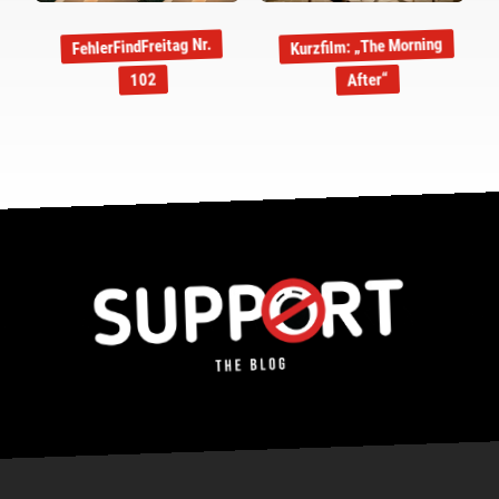
Kurzfilm: „The Morning
FehlerFindFreitag Nr.
After“
102