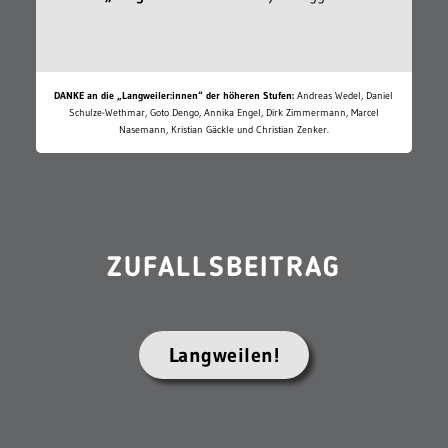
DANKE an die „Langweiler:innen“ der höheren Stufen:
Andreas Wedel, Daniel
Schulze-Wethmar, Goto Dengo, Annika Engel, Dirk Zimmermann, Marcel
Nasemann, Kristian Gäckle und Christian Zenker.
ZUFALLSBEITRAG
Langweilen!