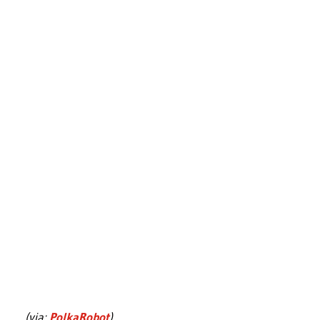
(via:
PolkaRobot
)