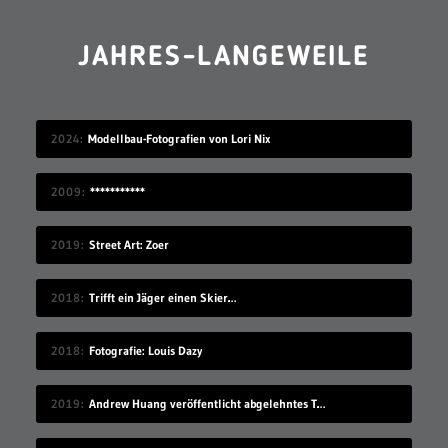
JAHRES-LANGEWEILE
2024
Modellbau-Fotografien von Lori Nix
2009
***********
2019
Street Art: Zoer
2018
Trifft ein Jäger einen Skier…
2018
Fotografie: Louis Dazy
2019
Andrew Huang veröffentlicht abgelehntes TV-Konzept einfach auf YouTube