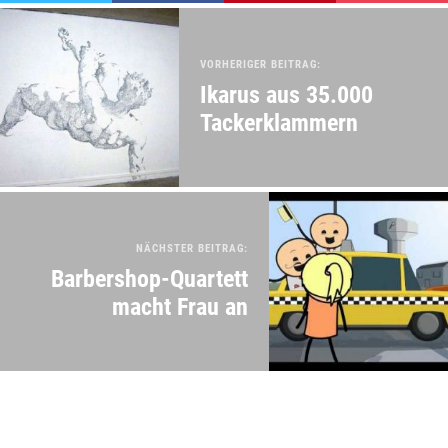
VORHERIGER BEITRAG:
Ikarus aus 35.000
Tackerklammern
NÄCHSTER BEITRAG:
Barbershop-Quartett
macht Frau an