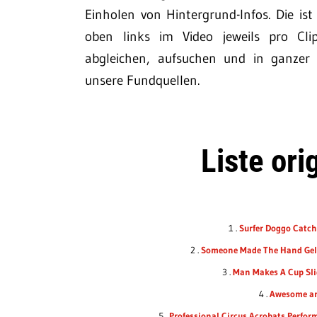
Einholen von Hintergrund-Infos. Die is
oben links im Video jeweils pro Cli
abgleichen, aufsuchen und in ganzer 
unsere Fundquellen.
Liste ori
1 .
Surfer Doggo Catc
2 .
Someone Made The Hand Gel 
3 .
Man Makes A Cup Sli
4 .
Awesome an
5 .
Professional Circus Acrobats Perform