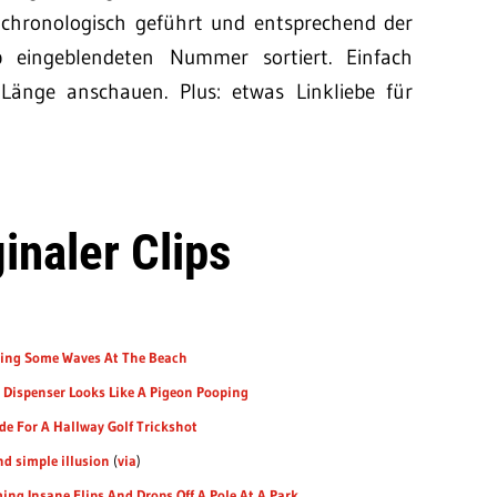
t chronologisch geführt und entsprechend der
p eingeblendeten Nummer sortiert. Einfach
Länge anschauen. Plus: etwas Linkliebe für
ginaler Clips
hing Some Waves At The Beach
Dispenser Looks Like A Pigeon Pooping
de For A Hallway Golf Trickshot
d simple illusion
(
via
)
ing Insane Flips And Drops Off A Pole At A Park