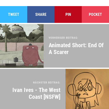
TWEET
SHARE
PIN
POCKET
VORHERIGER BEITRAG:
Animated Short: End Of
A Scarer
NÄCHSTER BEITRAG:
Ivan Ives - The West
Coast [NSFW]