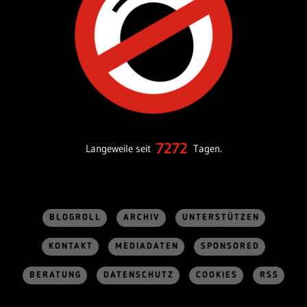
7272
Langeweile seit
Tagen.
BLOGROLL
ARCHIV
UNTERSTÜTZEN
KONTAKT
MEDIADATEN
SPONSORED
BERATUNG
DATENSCHUTZ
COOKIES
RSS