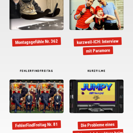
kurzweil-ICH: Interview
Montagsgefühle Nr. 362
mit Paramore
FEHLERFINDFREITAG
KURZFILME
FehlerFindFreitag Nr. 81
Die Probleme eines