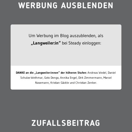
WERBUNG AUSBLENDEN
Um Werbung im Blog auszublenden, als
„Langweiler:in“
bei Steady einloggen:
DANKE an die „Langweiler:innen“ der höheren Stufen:
Andreas Wedel, Daniel
Schulze-Wethmar, Goto Dengo, Annika Engel, Dirk Zimmermann, Marcel
Nasemann, Kristian Gäckle und Christian Zenker.
ZUFALLSBEITRAG