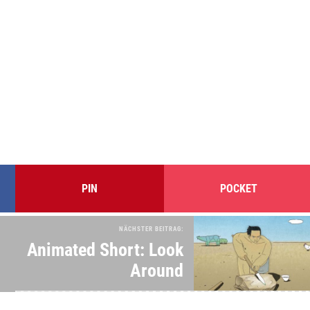
PIN
POCKET
NÄCHSTER BEITRAG:
Animated Short: Look
Around