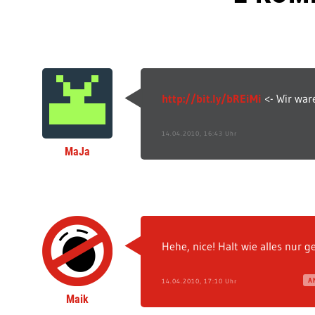
http://bit.ly/bREiMi
<- Wir ware
14.04.2010, 16:43 Uhr
MaJa
Hehe, nice! Halt wie alles nur g
A
14.04.2010, 17:10 Uhr
Maik