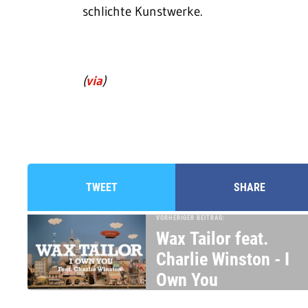
schlichte Kunstwerke.
(
via
)
TWEET
SHARE
VORHERIGER BEITRAG:
Wax Tailor feat.
Charlie Winston - I
Own You