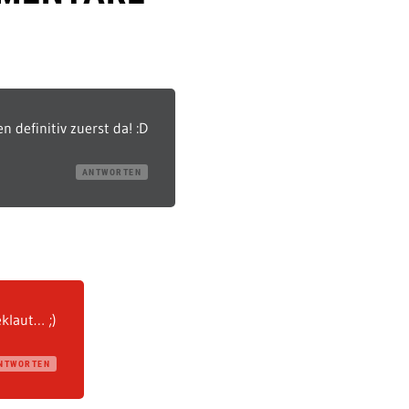
n definitiv zuerst da! :D
ANTWORTEN
eklaut… ;)
NTWORTEN