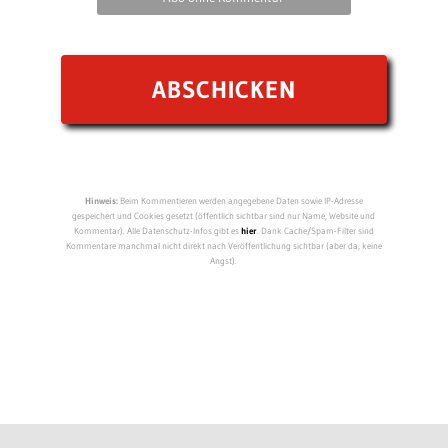
Hinweis:
Beim Kommentieren werden angegebene Daten sowie IP-Adresse
gespeichert und Cookies gesetzt (öffentlich sichtbar sind nur Name, Website und
Kommentar). Alle Datenschutz-Infos gibt es
hier
. Dank Cache/Spam-Filter sind
Kommentare manchmal nicht direkt nach Veröffentlichung sichtbar (aber da, keine
Angst).