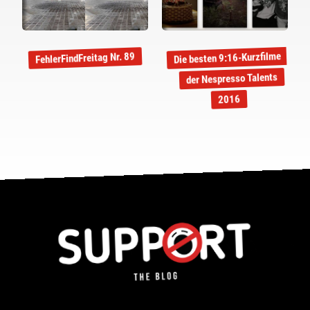
Die besten 9:16-Kurzfilme
FehlerFindFreitag Nr. 89
der Nespresso Talents
2016