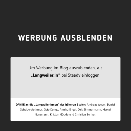
WERBUNG AUSBLENDEN
Um Werbung im Blog auszublenden, als
„Langweiler:in“
bei Steady einloggen:
DANKE an die „Langweiler:innen“ der höheren Stufen:
Andreas Wedel, Daniel
Schulze-Wethmar, Goto Dengo, Annika Engel, Dirk Zimmermann, Marcel
Nasemann, Kristian Gäckle und Christian Zenker.