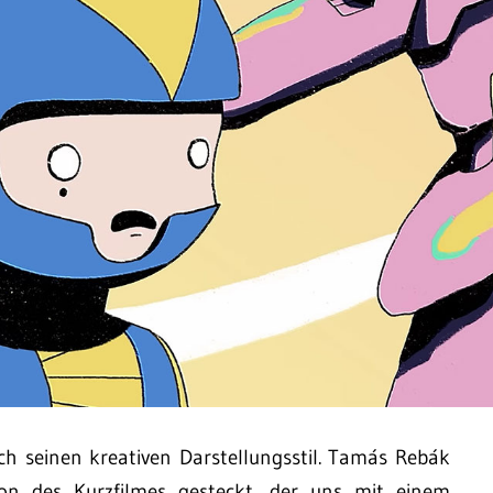
rch seinen kreativen Darstellungsstil. Tamás Rebák
ion des Kurzfilmes gesteckt, der uns mit einem