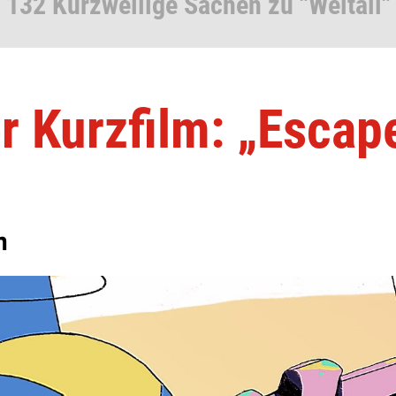
132 Kurzweilige Sachen zu "Weltall"
er Kurzfilm: „Escap
n