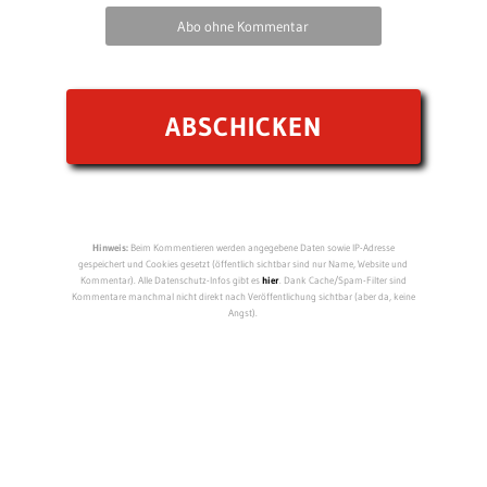
Abo ohne Kommentar
Hinweis:
Beim Kommentieren werden angegebene Daten sowie IP-Adresse
gespeichert und Cookies gesetzt (öffentlich sichtbar sind nur Name, Website und
Kommentar). Alle Datenschutz-Infos gibt es
hier
. Dank Cache/Spam-Filter sind
Kommentare manchmal nicht direkt nach Veröffentlichung sichtbar (aber da, keine
Angst).