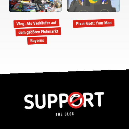
Vlog: Als Verkäufer auf
Pixel-Gott: Your Man
dem größten Flohmarkt
Bayerns