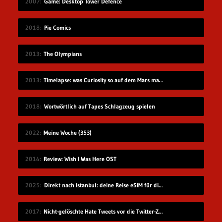
2007
Game: Desktop Tower Defence
2018
Pie Comics
2013
The Olympians
2013
Timelapse: was Curiosity so auf dem Mars macht
2018
Wortwörtlich auf Tapes Schlagzeug spielen
2022
Meine Woche (353)
2014
Review: Wish I Was Here OST
2025
Direkt nach Istanbul: deine Reise eSIM für die Türkei
2017
Nicht-gelöschte Hate Tweets vor die Twitter-Zentrale gesprüht