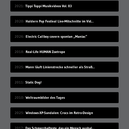
2021
Tippi Toppi Musikvideos Vol. 83
2020
Haldern Pop Festival Live-Mitschnitte im Videostream (2008-2019)
2026
Electric Callboy covern spontan „Maniac“
2018
Real-Life HUMAN Zoetrope
2025
Mann läuft Linienstrecke schneller als Straßenbahn
2011
Static Dog!
2010
Weltraumbilder des Tages
2025
Windows-XP-Sandalen: Crocs im Retro-Design
2017
Das Schmerzhafteste, das ein Mensch aushalten kann