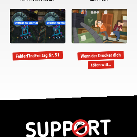
FEHLERFINDFREITAG
KURZFILME
FehlerFindFreitag Nr. 51
Wenn der Drucker dich
töten will…