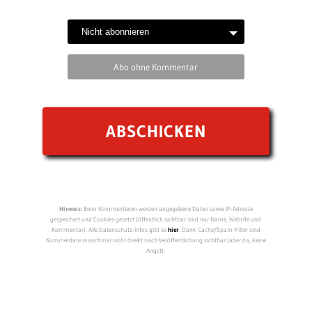
Abo ohne Kommentar
Hinweis:
Beim Kommentieren werden angegebene Daten sowie IP-Adresse
gespeichert und Cookies gesetzt (öffentlich sichtbar sind nur Name, Website und
Kommentar). Alle Datenschutz-Infos gibt es
hier
. Dank Cache/Spam-Filter sind
Kommentare manchmal nicht direkt nach Veröffentlichung sichtbar (aber da, keine
Angst).