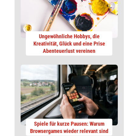
Ungewöhnliche Hobbys, die
Kreativität, Glück und eine Prise
Abenteuerlust vereinen
Spiele für kurze Pausen: Warum
Browsergames wieder relevant sind