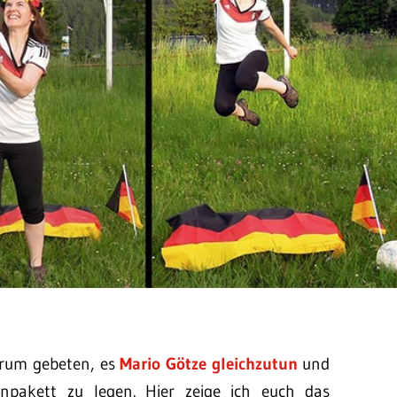
arum gebeten, es
Mario Götze gleichzutun
und
enpakett zu legen. Hier zeige ich euch das