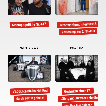
Tatortreiniger: Interview &
Montagsgefühle Nr. 447
Verlosung zur 2. Staffel
MEINE VIDEOS
KOLUMNEN
WERBUNG
VLOG: Ich bin im Hot Rod
Gedanken einer 17-
Jährigen: Ein wahre Heldin
durch Berlin geheizt
und ihre Geschichte