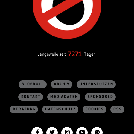
7271
Langeweile seit
Tagen.
BLOGROLL
ARCHIV
UNTERSTÜTZEN
KONTAKT
MEDIADATEN
SPONSORED
BERATUNG
DATENSCHUTZ
COOKIES
RSS