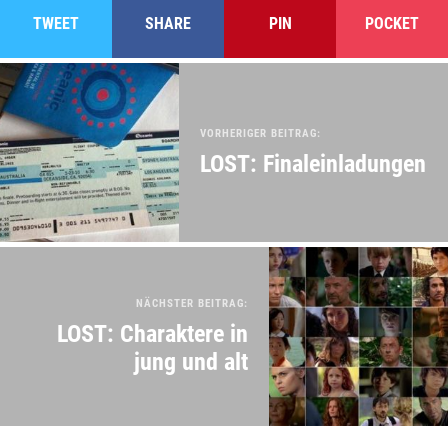
TWEET
SHARE
PIN
POCKET
VORHERIGER BEITRAG:
LOST: Finaleinladungen
NÄCHSTER BEITRAG:
LOST: Charaktere in
jung und alt