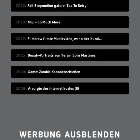
2012
Fail-Stopmotion galore: Tap To Retry
2019
Miu – So Much More
2017
Filmcrew filmte Musikvideo, wenn der Kunde grad nicht hingeschaut hat
2025
Beauty-Portraits von Yerarl Solís Martínez
2010
Game: Zombie Kanonenschießen
2008
Arcorgie des Internetfrustes (II)
WERBUNG AUSBLENDEN