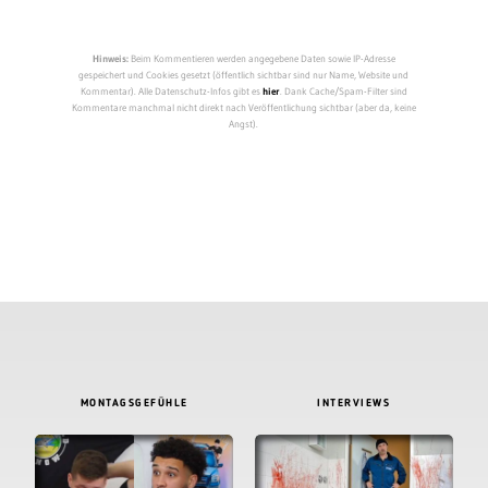
Hinweis:
Beim Kommentieren werden angegebene Daten sowie IP-Adresse
gespeichert und Cookies gesetzt (öffentlich sichtbar sind nur Name, Website und
Kommentar). Alle Datenschutz-Infos gibt es
hier
. Dank Cache/Spam-Filter sind
Kommentare manchmal nicht direkt nach Veröffentlichung sichtbar (aber da, keine
Angst).
MONTAGSGEFÜHLE
INTERVIEWS