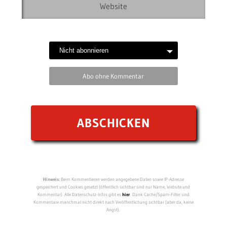
Abo ohne Kommentar
Hinweis:
Beim Kommentieren werden angegebene Daten sowie IP-Adresse
gespeichert und Cookies gesetzt (öffentlich sichtbar sind nur Name, Website und
Kommentar). Alle Datenschutz-Infos gibt es
hier
. Dank Cache/Spam-Filter sind
Kommentare manchmal nicht direkt nach Veröffentlichung sichtbar (aber da, keine
Angst).