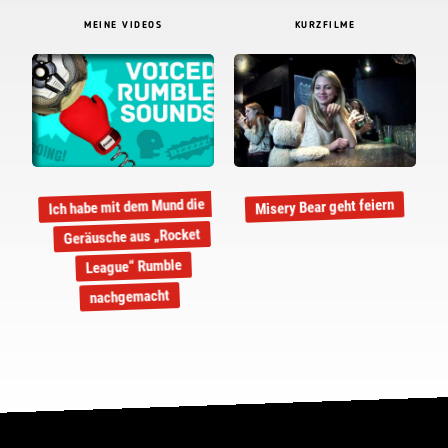
MEINE VIDEOS
KURZFILME
Ich habe mit dem Mund die
Misery Bear geht feiern
Geräusche aus „Rocket
League“ Rumble
nachgemacht