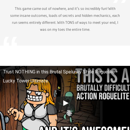
This game came out of nowhere, and it’s so incredibly fun! With
some insane outcomes, loads of secrets and hidden mechanics, each
run seems entirely different. With TONS of ways to meet your end, I
was on my toes the entire time.
Trust NOTHING in this Brutal Spelunky Style Roguelike -
Lucky Tower Ultimate