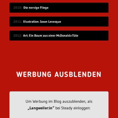
2010
Die nervige Fliege
2011
Illustration: Jason Levesque
2012
Art: Ein Baum aus einer McDonalds-Tüte
WERBUNG AUSBLENDEN
Um Werbung im Blog auszublenden, als
„Langweiler:in“
bei Steady einloggen: