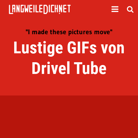
"I made these pictures move"
Lustige GIFs von
Drivel Tube