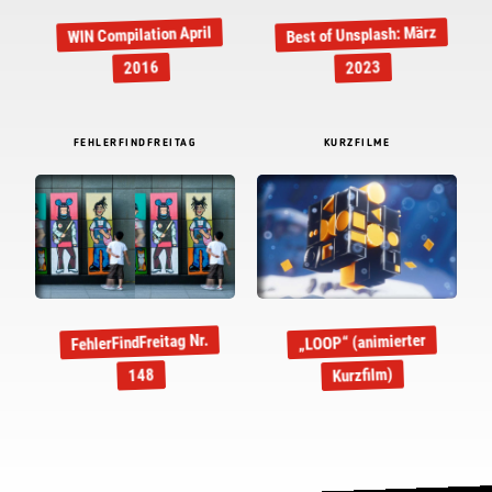
Best of Unsplash: März
WIN Compilation April
2016
2023
FEHLERFINDFREITAG
KURZFILME
FehlerFindFreitag Nr.
„LOOP“ (animierter
Kurzfilm)
148