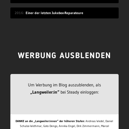
2016
Einer der letzten Jukebox-Reparateure
WERBUNG AUSBLENDEN
Um Werbung im Blog auszublenden, als
„Langweiler:in“
bei Steady einloggen:
DANKE an die „Langweiler:innen“ der höheren Stufen:
Andreas Wedel, Daniel
Schulze-Wethmar, Goto Dengo, Annika Engel, Dirk Zimmermann, Marcel