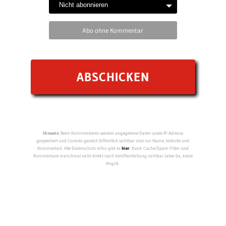
Abo ohne Kommentar
Hinweis:
Beim Kommentieren werden angegebene Daten sowie IP-Adresse
gespeichert und Cookies gesetzt (öffentlich sichtbar sind nur Name, Website und
Kommentar). Alle Datenschutz-Infos gibt es
hier
. Dank Cache/Spam-Filter sind
Kommentare manchmal nicht direkt nach Veröffentlichung sichtbar (aber da, keine
Angst).