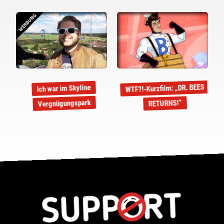
WERBUNG
WTF?!-Kurzfilm: „DR. BEES
Ich war im Skyline
Vergnügungspark
RETURNS!“