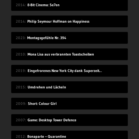
2014
8-Bit Cinema: Se7en
2014
Philip Seymour Hoffman on Happiness
2023
Montagsgefühle Nr. 394
2010
Mona Lisa aus verbrannten Toastscheiben
2019
Eingefrorenes New York City dank Superzeitlupe
2015
Umdrehen und Lächeln
2009
Short: Colour Girl
2007
Game: Desktop Tower Defence
2012
Bonaparte – Quarantine