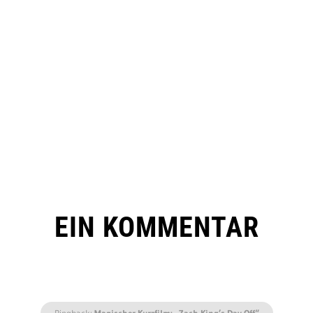
EIN KOMMENTAR
Pingback:
Magischer Kurzfilm: „Zach King’s Day Off“