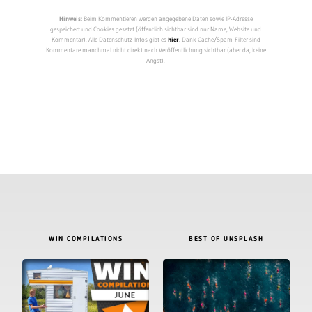
Hinweis:
Beim Kommentieren werden angegebene Daten sowie IP-Adresse
gespeichert und Cookies gesetzt (öffentlich sichtbar sind nur Name, Website und
Kommentar). Alle Datenschutz-Infos gibt es
hier
. Dank Cache/Spam-Filter sind
Kommentare manchmal nicht direkt nach Veröffentlichung sichtbar (aber da, keine
Angst).
WIN COMPILATIONS
BEST OF UNSPLASH