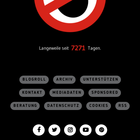
7271
Langeweile seit
Tagen.
BLOGROLL
ARCHIV
UNTERSTÜTZEN
KONTAKT
MEDIADATEN
SPONSORED
BERATUNG
DATENSCHUTZ
COOKIES
RSS