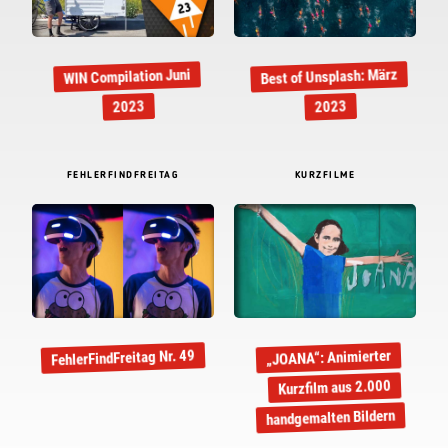
Best of Unsplash: März
WIN Compilation Juni
2023
2023
FEHLERFINDFREITAG
KURZFILME
FehlerFindFreitag Nr. 49
„JOANA“: Animierter
Kurzfilm aus 2.000
handgemalten Bildern