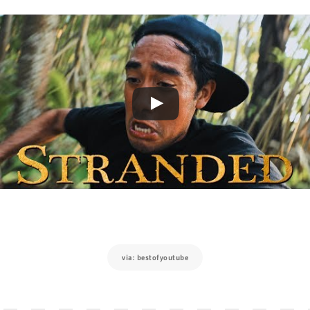
via: bestofyoutube