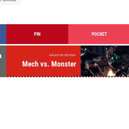
PIN
POCKET
m
NÄCHSTER BEITRAG:
Mech vs. Monster