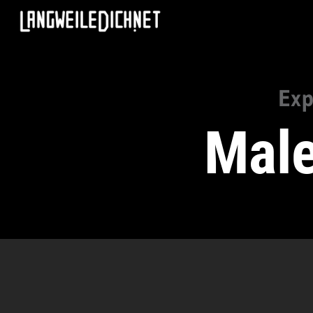
Exp
Male