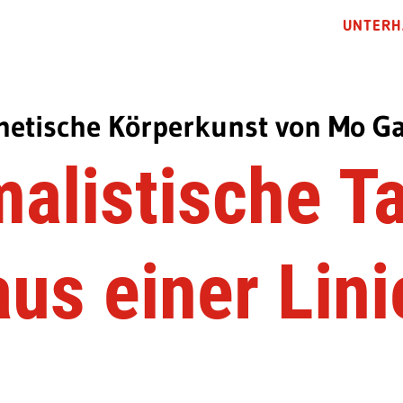
UNTERH
hetische Körperkunst von Mo G
alistische T
aus einer Lini