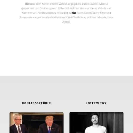
Hinweis:
Beim Kommentieren werden angegebene Daten sowie IP-Adresse
gespeichert und Cookies gesetzt (öffentlich sichtbar sind nur Name, Website und
Kommentar). Alle Datenschutz-Infos gibt es
hier
. Dank Cache/Spam-Filter sind
Kommentare manchmal nicht direkt nach Veröffentlichung sichtbar (aber da, keine
Angst).
MONTAGSGEFÜHLE
INTERVIEWS