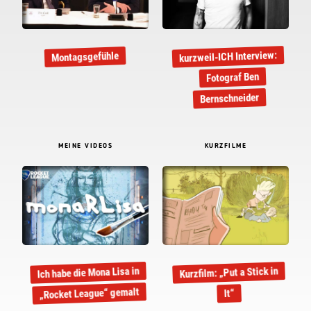
kurzweil-ICH Interview:
Montagsgefühle
Fotograf Ben
Bernschneider
MEINE VIDEOS
KURZFILME
Ich habe die Mona Lisa in
Kurzfilm: „Put a Stick in
„Rocket League“ gemalt
It“