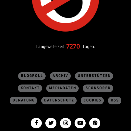
7270
Langeweile seit
Tagen.
BLOGROLL
ARCHIV
UNTERSTÜTZEN
KONTAKT
MEDIADATEN
SPONSORED
BERATUNG
DATENSCHUTZ
COOKIES
RSS