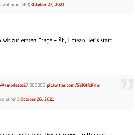
rawallbrause69)
October 27, 2021
wir zur ersten Frage – Äh, I mean, let’s start
@amodeste27
👈🏻💪🏻✊🏻
pic.twitter.com/SYJ0tfcRHu
enolekrem)
October 26, 2021
ßig was zu lachen. Diese Gruppe Truthähne ist