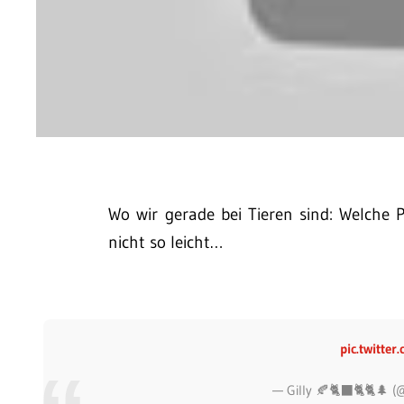
Wo wir gerade bei Tieren sind: Welche
nicht so leicht…
pic.twitt
— Gilly 🍂🐈‍⬛🐈🐈🌲 (