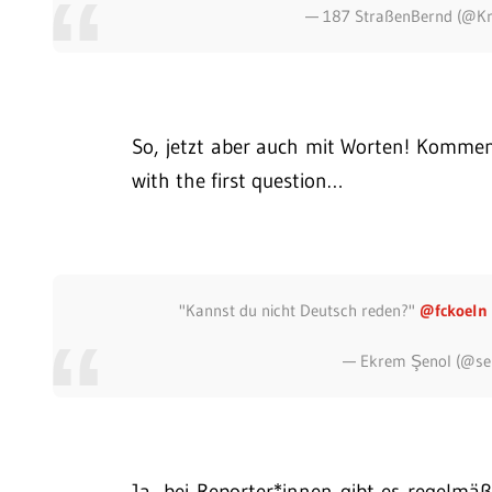
— 187 StraßenBernd (@K
So, jetzt aber auch mit Worten! Kommen 
with the first question…
"Kannst du nicht Deutsch reden?"
@fckoeln
— Ekrem Şenol (@s
Ja, bei Reporter*innen gibt es regelmä